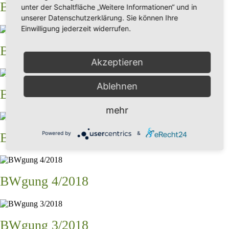
BWgung 2/2019
unter der Schaltfläche „Weitere Informationen“ und in
unserer Datenschutzerklärung. Sie können Ihre
Einwilligung jederzeit widerrufen.
BWgung 1/2019
Akzeptieren
Ablehnen
BWgung 6/2018
mehr
Powered by
&
BWgung 5/2018
BWgung 4/2018
BWgung 3/2018