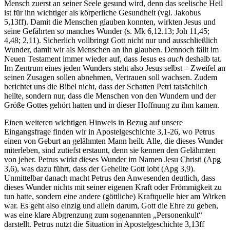
Mensch zuerst an seiner Seele gesund wird, denn das seelische Heil
ist für ihn wichtiger als körperliche Gesundheit (vgl. Jakobus
5,13ff). Damit die Menschen glauben konnten, wirkten Jesus und
seine Gefährten so manches Wunder (s. Mk 6,12.13; Joh 11,45;
4,48; 2,11). Sicherlich vollbringt Gott nicht nur und ausschließlich
Wunder, damit wir als Menschen an ihn glauben. Dennoch fällt im
Neuen Testament immer wieder auf, dass Jesus es
auch
deshalb tat.
Im Zentrum eines jeden Wunders steht also Jesus selbst – Zweifel an
seinen Zusagen sollen abnehmen, Vertrauen soll wachsen. Zudem
berichtet uns die Bibel nicht, dass der Schatten Petri tatsächlich
heilte, sondern nur, dass die Menschen von den Wundern und der
Größe Gottes gehört hatten und in dieser Hoffnung zu ihm kamen.
Einen weiteren wichtigen Hinweis in Bezug auf unsere
Eingangsfrage finden wir in Apostelgeschichte 3,1-26, wo Petrus
einen von Geburt an gelähmten Mann heilt. Alle, die dieses Wunder
miterleben, sind zutiefst erstaunt, denn sie kennen den Gelähmten
von jeher. Petrus wirkt dieses Wunder im Namen Jesu Christi (Apg
3,6), was dazu führt, dass der Geheilte Gott lobt (Apg 3,9).
Unmittelbar danach macht Petrus den Anwesenden deutlich, dass
dieses Wunder nichts mit seiner eigenen Kraft oder Frömmigkeit zu
tun hatte, sondern eine andere (göttliche) Kraftquelle hier am Wirken
war. Es geht also einzig und allein darum, Gott die Ehre zu geben,
was eine klare Abgrenzung zum sogenannten „Personenkult“
darstellt. Petrus nutzt die Situation in Apostelgeschichte 3,13ff