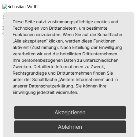
Sebastian Wulff
Diese Seite nutzt zustimmungspflichtige cookies und
ist ausgebildeter Maschinenbautechniker und studierte Theologie in
Bogenhofen. Als Pastor betreut er die Gemeinden Ulm und
Technologien von Drittanbietern, um bestimmte
Günzburg.
Funktionen einzubinden. Wenn Sie auf die Schaltfläche
„Alle akzeptieren“ klicken, werden diese Funktionen
aktiviert (Zustimmung). Nach Erteilung der Einwilligung
verarbeiten wir und die beteiligten Drittunternehmen
Ihre personenbezogenen Daten zu unterschiedlichen
Wir benötigen Ihre Zustimmung, um den
Zwecken. Detaillierte Informationen zu Zweck,
Rechtsgrundlage und Drittunternehmen finden Sie
Issuu-Service zu laden!
unter der Schaltfläche „Weitere Informationen“ und in
unserer Datenschutzerklärung. Sie können Ihre
Wir verwenden Issuu, um Inhalte einzubetten. Dieser
Einwilligung jederzeit widerrufen.
Service kann Daten zu Ihren Aktivitäten sammeln. Bitte
lesen Sie die Details durch und stimmen Sie der Nutzung
des Service zu, um diese Inhalte anzuzeigen.
Akzeptieren
Mehr Informationen
Akzeptieren
Ablehnen