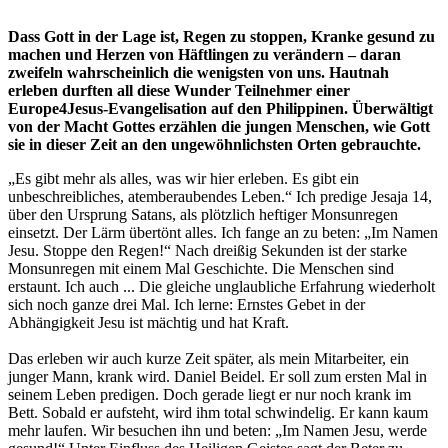
Dass Gott in der Lage ist, Regen zu stoppen, Kranke gesund zu
machen und Herzen von Häftlingen zu verändern – daran
zweifeln wahrscheinlich die wenigsten von uns. Hautnah
erleben durften all diese Wunder Teilnehmer einer
Europe4Jesus-Evangelisation auf den Philippinen. Überwältigt
von der Macht Gottes erzählen die jungen Menschen, wie Gott
sie in dieser Zeit an den ungewöhnlichsten Orten gebrauchte.
„Es gibt mehr als alles, was wir hier erleben. Es gibt ein
unbeschreibliches, atemberaubendes Leben.“ Ich predige Jesaja 14,
über den Ursprung Satans, als plötzlich heftiger Monsunregen
einsetzt. Der Lärm übertönt alles. Ich fange an zu beten: „Im Namen
Jesu. Stoppe den Regen!“ Nach dreißig Sekunden ist der starke
Monsunregen mit einem Mal Geschichte. Die Menschen sind
erstaunt. Ich auch ... Die gleiche unglaubliche Erfahrung wiederholt
sich noch ganze drei Mal. Ich lerne: Ernstes Gebet in der
Abhängigkeit Jesu ist mächtig und hat Kraft.
Das erleben wir auch kurze Zeit später, als mein Mitarbeiter, ein
junger Mann, krank wird. Daniel Beidel. Er soll zum ersten Mal in
seinem Leben predigen. Doch gerade liegt er nur noch krank im
Bett. Sobald er aufsteht, wird ihm total schwindelig. Er kann kaum
mehr laufen. Wir besuchen ihn und beten: „Im Namen Jesu, werde