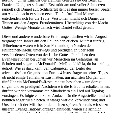
gesund!“ Unter Einfluss des Heiligen Geistes sagt der Beter zu
Daniel: „Und jetzt steh auf!“ Erst mühsam und voller Schmerzen
rappelt sich Daniel auf. Schlagartig geht es ihm immer besser. Später
am Abend macht er seinen ersten Taufaufruf. Fünf Menschen
entscheiden sich für die Taufe. Verstohlen wischt sich Daniel die
Tränen aus den Augen. Freudentränen. Überwältigt von der Macht
Gottes. Wenige Monate danach wird Daniel selbst getauft.
Diese und andere wunderbare Erfahrungen durften wir im August
vergangenen Jahres auf den Philippinen erleben. Mit fast fünfzig
Teilnehmern waren wir in San Fernando (im Norden der
Philippinen-Inseln) unterwegs und predigten an über zehn
verschiedenen Orten von der Liebe Gottes. Parallel zu den
Evangelisationen besuchten wir Menschen im Gefängnis, an
Schulen und sogar im McDonald’s. McDonald’s? Ja, du hast richtig
gehört! Wie es dazu kam? Jan Cabungcal, der Leiter der
adventistischen Organisation Europe4Jesus, fragte uns eines Tages,
ob nicht einige Teilnehmer Lust hätten, am nächsten Morgen um
fünf Uhr ein McDonald’s-Restaurant zu besuchen – um dort zu
singen und zu predigen! Nachdem wir die Erlaubnis erhalten hatten,
durften wir den versammelten Mitarbeitern ein Lied auf Tagalog
vorsingen. Es folgte eine kurze Andacht für die Angestellten und wir
konnten sogar für sie beten. Anfangs war die Verwunderung und
Unsicherheit der Mitarbeiter deutlich zu spüren. Aber als wir sie zu
unseren Evangelisationsvorträgen einluden, waren sie sichtlich