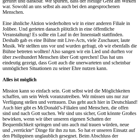
gerührt und dankbar. Wir spürten, dass der Heilige Geist am Wirken
war. Sowohl an uns selbst als auch bei den angesprochenen
Menschen.
Eine ähnliche Aktion wiederholten wir in einer anderen Filiale in
Jolibee. Und gerieten danach plötzlich in eine öffentliche
Veranstaltung! Es sollte ein Lauf in der Innenstadt stattfinden.
Deshalb gab es eine Bühne mit Live-Acts, viele Zuschauer, laute
Musik. Wir stellten uns vor und wurden gefragt, ob wir ebenfalls die
Bühne betreten wollten! Also sangen wir ein Lied und durften vor
über zweihundert Menschen über Gott sprechen! Das hat uns
eindeutig gezeigt, dass Gott auch die unerwarteten und scheinbar
unmöglichen Situationen zu seiner Ehre nutzen kann.
Alles ist möglich
Mission kann so einfach sein. Gott selbst wird die Möglichkeiten
schaffen, um sein Werk voranzutreiben. Wir müssen uns nur zur
Verfügung stellen und vertrauen. Das geht auch hier in Deutschland!
Auch hier gibt es McDonald’s-Filialen und Menschen, die offen
sind und nach Gott suchen. Wir sind uns sicher, Gott könnte Großes
bewirken, wenn wir über unseren eigenen Schatten der
Bequemlichkeit springen und uns auch mal trauen würden, neue
und „verrückte“ Dinge für ihn zu tun. So hat er unseren Einsatz auf
den Philippinen unglaublich gesegnet. Beim Abschluss der