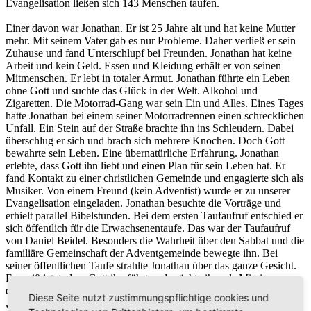
Evangelisation ließen sich 143 Menschen taufen.
Einer davon war Jonathan. Er ist 25 Jahre alt und hat keine Mutter
mehr. Mit seinem Vater gab es nur Probleme. Daher verließ er sein
Zuhause und fand Unterschlupf bei Freunden. Jonathan hat keine
Arbeit und kein Geld. Essen und Kleidung erhält er von seinen
Mitmenschen. Er lebt in totaler Armut. Jonathan führte ein Leben
ohne Gott und suchte das Glück in der Welt. Alkohol und
Zigaretten. Die Motorrad-Gang war sein Ein und Alles. Eines Tages
hatte Jonathan bei einem seiner Motorradrennen einen schrecklichen
Unfall. Ein Stein auf der Straße brachte ihn ins Schleudern. Dabei
überschlug er sich und brach sich mehrere Knochen. Doch Gott
bewahrte sein Leben. Eine übernatürliche Erfahrung. Jonathan
erlebte, dass Gott ihn liebt und einen Plan für sein Leben hat. Er
fand Kontakt zu einer christlichen Gemeinde und engagierte sich als
Musiker. Von einem Freund (kein Adventist) wurde er zu unserer
Evangelisation eingeladen. Jonathan besuchte die Vorträge und
erhielt parallel Bibelstunden. Bei dem ersten Taufaufruf entschied er
sich öffentlich für die Erwachsenentaufe. Das war der Taufaufruf
von Daniel Beidel. Besonders die Wahrheit über den Sabbat und die
familiäre Gemeinschaft der Adventgemeinde bewegte ihn. Bei
seiner öffentlichen Taufe strahlte Jonathan über das ganze Gesicht.
Er weiß jetzt, dass Gott ihn führt und möchte ihm als Missionar
dienen. Bald schon wird er eine Missionsschule besuchen und sagt:
Diese Seite nutzt zustimmungspflichtige cookies und
„Es lohnt sich, Gott ganz zu vertrauen!“