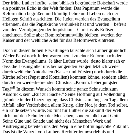
Der frühe Luther hoffte, seine biblisch begründete Botschaft werde
ein positives Echo in der Welt finden: Das Papsttum werde die
Reformation begrüßen und künftig Lehre und Leben nach der
Heiligen Schrift ausrichten. Die Juden werden das Evangelium
erkennen, das die Papstkirche verdunkelt hat und werden – befreit
von den Verfolgungen der Inquisition – Christus als Erlöser
annehmen. Sollte aber Rom reformunwillig bleiben, werden der
Kaiser und der weltliche Adel für das Reformwerk eintreten.
Doch in diesen hohen Erwartungen täuschte sich Luther gründlich.
Weder Papst noch Juden waren bereit zu einer Reform nach der
Norm des Evangeliums. Je älter Luther wurde, desto klarer sah er,
dass die Lösung aller uns bedrängenden Fragen letztlich weder
durch weltliche Autoritäten (Kaiser und Fürsten) noch durch die
Kirche selbst (Papst und Konzilien) kommen könne, sondern allein
durch den wiederkehrenden Christus: „Komm, lieber jüngster
9
Tag!“
In diesem Wunsch kommt seine ganze Sehnsucht zum
Ausdruck, sein „Ruf zur Sache.“ Seine Hoffnung auf Vollendung
gründete in der Überzeugung, dass Christus am jüngsten Tag allem
Abfall, aller Verderbtheit, allem Krieg, aller Not, ja dem Tod selbst,
ein Ende setzen würde. So ruht für Luther die Zukunft der Welt
nicht auf den Schultern der Menschen, sondern allein auf Gott.
Seine Güte und Gnade und nicht des Menschen Werk und
Anstrengung bereiten uns den Weg in eine hoffnungsvolle Zukunft.
Das ist die Wurzel von Luthers Rechtfertigungserlebnis und