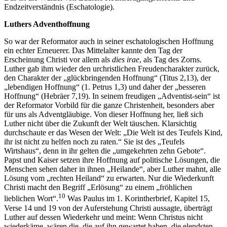
Endzeitverständnis (Eschatologie).
Luthers Adventhoffnung
So war der Reformator auch in seiner eschatologischen Hoffnung
ein echter Erneuerer. Das Mittelalter kannte den Tag der
Erscheinung Christi vor allem als
dies irae
, als Tag des Zorns.
Luther gab ihm wieder den urchristlichen Freudencharakter zurück,
den Charakter der „glückbringenden Hoffnung“ (Titus 2,13), der
„lebendigen Hoffnung“ (1. Petrus 1,3) und daher der „besseren
Hoffnung“ (Hebräer 7,19). In seinem freudigen „Adventist-sein“ ist
der Reformator Vorbild für die ganze Christenheit, besonders aber
für uns als Adventgläubige. Von dieser Hoffnung her, ließ sich
Luther nicht über die Zukunft der Welt täuschen. Klarsichtig
durchschaute er das Wesen der Welt: „Die Welt ist des Teufels Kind,
ihr ist nicht zu helfen noch zu raten.“ Sie ist des „Teufels
Wirtshaus“, denn in ihr gelten die „umgekehrten zehn Gebote“.
Papst und Kaiser setzen ihre Hoffnung auf politische Lösungen, die
Menschen sehen daher in ihnen „Heilande“, aber Luther mahnt, alle
Lösung vom „rechten Heiland“ zu erwarten. Nur die Wiederkunft
Christi macht den Begriff „Erlösung“ zu einem „fröhlichen
10
lieblichen Wort“.
Was Paulus im 1. Korintherbrief, Kapitel 15,
Verse 14 und 19 von der Auferstehung Christi aussagte, überträgt
Luther auf dessen Wiederkehr und meint: Wenn Christus nicht
wiederkäme, wären die, die auf ihn gewartet haben, die elendsten