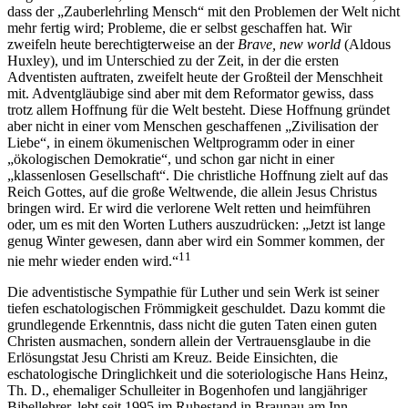
dass der „Zauberlehrling Mensch“ mit den Problemen der Welt nicht
mehr fertig wird; Probleme, die er selbst geschaffen hat. Wir
zweifeln heute berechtigterweise an der
Brave, new world
(Aldous
Huxley), und im Unterschied zu der Zeit, in der die ersten
Adventisten auftraten, zweifelt heute der Großteil der Menschheit
mit. Adventgläubige sind aber mit dem Reformator gewiss, dass
trotz allem Hoffnung für die Welt besteht. Diese Hoffnung gründet
aber nicht in einer vom Menschen geschaffenen „Zivilisation der
Liebe“, in einem ökumenischen Weltprogramm oder in einer
„ökologischen Demokratie“, und schon gar nicht in einer
„klassenlosen Gesellschaft“. Die christliche Hoffnung zielt auf das
Reich Gottes, auf die große Weltwende, die allein Jesus Christus
bringen wird. Er wird die verlorene Welt retten und heimführen
oder, um es mit den Worten Luthers auszudrücken: „Jetzt ist lange
genug Winter gewesen, dann aber wird ein Sommer kommen, der
11
nie mehr wieder enden wird.“
Die adventistische Sympathie für Luther und sein Werk ist seiner
tiefen eschatologischen Frömmigkeit geschuldet. Dazu kommt die
grundlegende Erkenntnis, dass nicht die guten Taten einen guten
Christen ausmachen, sondern allein der Vertrauensglaube in die
Erlösungstat Jesu Christi am Kreuz. Beide Einsichten, die
eschatologische Dringlichkeit und die soteriologische Hans Heinz,
Th. D., ehemaliger Schulleiter in Bogenhofen und langjähriger
Bibellehrer, lebt seit 1995 im Ruhestand in Braunau am Inn