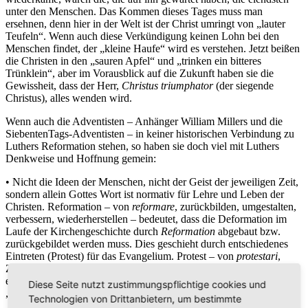
unter den Menschen. Das Kommen dieses Tages muss man
ersehnen, denn hier in der Welt ist der Christ umringt von „lauter
Teufeln“. Wenn auch diese Verkündigung keinen Lohn bei den
Menschen findet, der „kleine Haufe“ wird es verstehen. Jetzt beißen
die Christen in den „sauren Apfel“ und „trinken ein bitteres
Trünklein“, aber im Vorausblick auf die Zukunft haben sie die
Gewissheit, dass der Herr,
Christus triumphator
(der siegende
Christus), alles wenden wird.
Wenn auch die Adventisten – Anhänger William Millers und die
SiebentenTags-Adventisten – in keiner historischen Verbindung zu
Luthers Reformation stehen, so haben sie doch viel mit Luthers
Denkweise und Hoffnung gemein:
• Nicht die Ideen der Menschen, nicht der Geist der jeweiligen Zeit,
sondern allein Gottes Wort ist normativ für Lehre und Leben der
Christen. Reformation – von
reformare
, zurückbilden, umgestalten,
verbessern, wiederherstellen – bedeutet, dass die Deformation im
Laufe der Kirchengeschichte durch
Reformation
abgebaut bzw.
zurückgebildet werden muss. Dies geschieht durch entschiedenes
Eintreten (Protest) für das Evangelium. Protest – von
protestari
,
Zeugnis geben – bedeutet ja primär für etwas eintreten, und dann
erst gegen etwas sein. Adventisten verstehen sich in diesem Sinn als
Diese Seite nutzt zustimmungspflichtige cookies und
„Protestanten“.
Technologien von Drittanbietern, um bestimmte