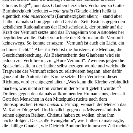
6
Christus liegt“
, und dass Glauben herzliches Vertrauen zu Gottes
Barmherzigkeit bedeutet –
sola gratia
(Gnade allein) heißt ja
eigentlich
sola misericordia
(Barmherzigkeit allein) – stand aber
Luther damals schon gegen den Geist der Zeit: Erstens gegen den
geistlichen Rationalismus der Hochscholastik, der primär auf die
Kraft der Vernunft setzte und das Evangelium von Aristoteles her
begründen wollte. Dabei verachtete der Reformator die Vernunft
keineswegs. So konnte er sagen: „Vernunft ist auch ein Licht, ein
7
schönes Licht.“
Aber ihr Feld ist die Juristerei, die Medizin, die
Geschichtsforschung. Als Beherrscherin des Glaubens wird sie
jedoch zur Verführerin, zur „Hure Vernunft“. Zweitens gegen die
Spätscholastik, in der Luther selbst erzogen wurde und welche die
Tragweite der Vernunft schon zu relativieren begann, aber dafür
ganz auf die Autorität der Kirche setzte. Den Vertretern dieser
Richtung wird er entgegenhalten: „Was kann die Kirche verbindlich
8
machen, was nicht schon vorher in der Schrift gelehrt wurde!“
Drittens gegen den damals aufkommenden Humanismus, der statt
Gott den Menschen in den Mittelpunkt rückte nach dem
philosophischen
Homo-mensura
-Prinzip, wonach der Mensch das
Maß aller Dinge sei. Und letztlich gegen das Missverständnis in
seinen eigenen Reihen, Christus haben zu wollen, ohne ihm
nachzufolgen: Das „süße Evangelium“, wie Luther damals sagte,
die „billige Gnade“, wie Dietrich Bonhoeffer in unserer Zeit meinte.