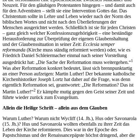
Neuzeit. Für den gläubigen Protestanten hingegen – und damit auch
für den Adventisten – stellt sie eine Intervention Gottes dar. Das
Christentum sollte in Lehre und Leben wieder nach der Norm des
biblischen Wortes und nicht nach den Überlieferungen der
Menschen ausgerichtet werden. Schließlich ist sie für jeden Christen
– ganz gleich welcher Konfessionszugehörigkeit – eine beständige
Herausforderung zur Überprüfung der eigenen Glaubenshaltung
und der Glaubenssituation in seiner Zeit:
Ecclesia semper
reformanda
(Kirche muss ständig reformiert werden) oder, wie es
Friedrich Daniel Schleiermacher einmal nach seiner Vorstellung
1
ausgedrückt hat: „Die Sache der Reformation muss weitergehen.“
Was aber Reformation konkret bedeutet, lässt sich brennpunktartig
an einer Person aufzeigen: Martin Luther! Der bekannte katholische
Kirchenhistoriker Joseph Lortz hat daher auf die Frage, was denn
eigentlich Reformation sei, geantwortet: „Die Reformation? Das ist
2
Martin Luther!“
Er kämpfte mutig gegen den Geist seiner Zeit und
führte wieder zurück zum Evangelium.
Allein die Heilige Schrift – allein aus dem Glauben
Warum Luther? Warum nicht Wycliff (14. Jh.), Hus oder Savonarola
(15. Jh.)? Hus und Savonarola wollten ebenfalls zu ihrer Zeit das
Leben der Kirche reformieren. Dies war in der Epoche des
Papstschismas und der Renaissancepäpste höchst dringend, aber die