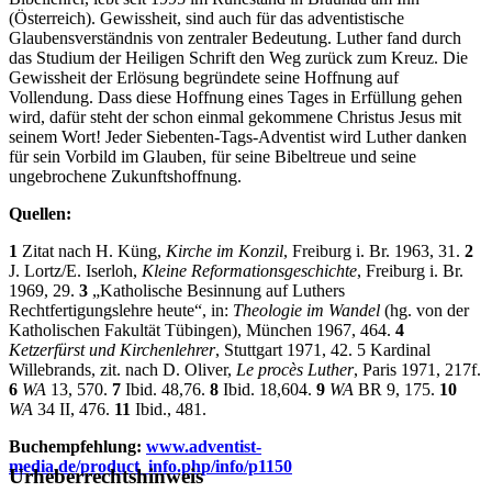
(Österreich). Gewissheit, sind auch für das adventistische
Glaubensverständnis von zentraler Bedeutung. Luther fand durch
das Studium der Heiligen Schrift den Weg zurück zum Kreuz. Die
Gewissheit der Erlösung begründete seine Hoffnung auf
Vollendung. Dass diese Hoffnung eines Tages in Erfüllung gehen
wird, dafür steht der schon einmal gekommene Christus Jesus mit
seinem Wort! Jeder Siebenten-Tags-Adventist wird Luther danken
für sein Vorbild im Glauben, für seine Bibeltreue und seine
ungebrochene Zukunftshoffnung.
Quellen:
1
Zitat nach H. Küng,
Kirche im Konzil
, Freiburg i. Br. 1963, 31.
2
J. Lortz/E. Iserloh,
Kleine Reformationsgeschichte
, Freiburg i. Br.
1969, 29.
3
„Katholische Besinnung auf Luthers
Rechtfertigungslehre heute“, in:
Theologie im Wandel
(hg. von der
Katholischen Fakultät Tübingen), München 1967, 464.
4
Ketzerfürst und Kirchenlehrer
, Stuttgart 1971, 42. 5 Kardinal
Willebrands, zit. nach D. Oliver,
Le procès Luther
, Paris 1971, 217f.
6
WA
13, 570.
7
Ibid. 48,76.
8
Ibid. 18,604.
9
WA
BR 9, 175.
10
WA
34 II, 476.
11
Ibid., 481.
Buchempfehlung:
www.adventist-
media.de/product_info.php/info/p1150
Urheberrechtshinweis