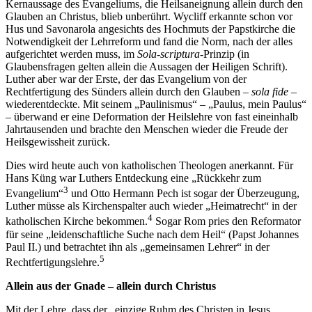
Kernaussage des Evangeliums, die Heilsaneignung allein durch den
Glauben an Christus, blieb unberührt. Wycliff erkannte schon vor
Hus und Savonarola angesichts des Hochmuts der Papstkirche die
Notwendigkeit der Lehrreform und fand die Norm, nach der alles
aufgerichtet werden muss, im
Sola-scriptura
-Prinzip (in
Glaubensfragen gelten allein die Aussagen der Heiligen Schrift).
Luther aber war der Erste, der das Evangelium von der
Rechtfertigung des Sünders allein durch den Glauben –
sola fide
–
wiederentdeckte. Mit seinem „Paulinismus“ – „Paulus, mein Paulus“
– überwand er eine Deformation der Heilslehre von fast eineinhalb
Jahrtausenden und brachte den Menschen wieder die Freude der
Heilsgewissheit zurück.
Dies wird heute auch von katholischen Theologen anerkannt. Für
Hans Küng war Luthers Entdeckung eine „Rückkehr zum
3
Evangelium“
und Otto Hermann Pech ist sogar der Überzeugung,
Luther müsse als Kirchenspalter auch wieder „Heimatrecht“ in der
4
katholischen Kirche bekommen.
Sogar Rom pries den Reformator
für seine „leidenschaftliche Suche nach dem Heil“ (Papst Johannes
Paul II.) und betrachtet ihn als „gemeinsamen Lehrer“ in der
5
Rechtfertigungslehre.
Allein aus der Gnade – allein durch Christus
Mit der Lehre, dass der „einzige Ruhm des Christen in Jesus