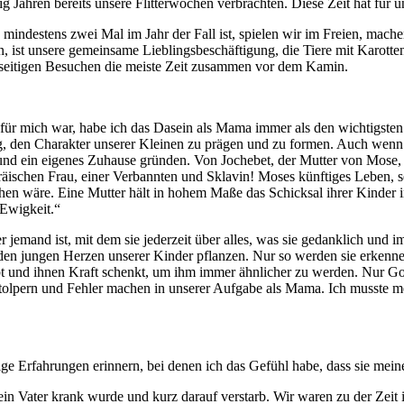
ahren bereits unsere Flitterwochen verbrachten. Diese Zeit hat für uns
ndestens zwei Mal im Jahr der Fall ist, spielen wir im Freien, mache
, ist unsere gemeinsame Lieblingsbeschäftigung, die Tiere mit Karot
nseitigen Besuchen die meiste Zeit zusammen vor dem Kamin.
ür mich war, habe ich das Dasein als Mama immer als den wichtigsten J
ng, den Charakter unserer Kleinen zu prägen und zu formen. Auch wenn d
nd ein eigenes Zuhause gründen. Von Jochebet, der Mutter von Mose, 
äischen Frau, einer Verbannten und Sklavin! Moses künftiges Leben, sei
eichen wäre. Eine Mutter hält in hohem Maße das Schicksal ihrer Kinder
 Ewigkeit.“
er jemand ist, mit dem sie jederzeit über alles, was sie gedanklich un
den jungen Herzen unserer Kinder pflanzen. Nur so werden sie erkennen
gibt und ihnen Kraft schenkt, um ihm immer ähnlicher zu werden. Nur G
 stolpern und Fehler machen in unserer Aufgabe als Mama. Ich musste
e Erfahrungen erinnern, bei denen ich das Gefühl habe, dass sie mein
mein Vater krank wurde und kurz darauf verstarb. Wir waren zu der Zei