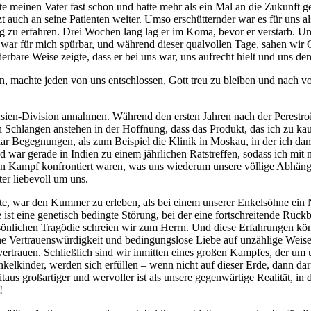
e meinen Vater fast schon und hatte mehr als ein Mal an die Zukunft 
t auch an seine Patienten weiter. Umso erschütternder war es für uns al
ng zu erfahren. Drei Wochen lang lag er im Koma, bevor er verstarb. Und 
t war für mich spürbar, und während dieser qualvollen Tage, sahen wir
erbare Weise zeigte, dass er bei uns war, uns aufrecht hielt und uns de
ren, machte jeden von uns entschlossen, Gott treu zu bleiben und nach
-Asien-Division annahmen. Während den ersten Jahren nach der Perestroi
 Schlangen anstehen in der Hoffnung, dass das Produkt, das ich zu ka
 paar Begegnungen, als zum Beispiel die Klinik in Moskau, in der ich d
war gerade in Indien zu einem jährlichen Ratstreffen, sodass ich mit 
n Kampf konfrontiert waren, was uns wiederum unsere völlige Abhängig
er liebevoll um uns.
chte, war den Kummer zu erleben, als bei einem unserer Enkelsöhne ein
 ist eine genetisch bedingte Störung, bei der eine fortschreitende Rü
rsönlichen Tragödie schreien wir zum Herrn. Und diese Erfahrungen k
ine Vertrauenswürdigkeit und bedingungslose Liebe auf unzählige Weise d
vertrauen. Schließlich sind wir inmitten eines großen Kampfes, der um
elkinder, werden sich erfüllen – wenn nicht auf dieser Erde, dann darü
eitaus großartiger und wervoller ist als unsere gegenwärtige Realität, in
en!