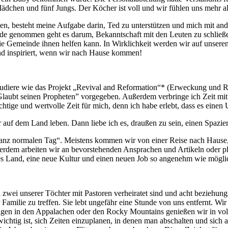
ädchen und fünf Jungs. Der Köcher ist voll und wir fühlen uns mehr al
men, besteht meine Aufgabe darin, Ted zu unterstützen und mich mit and
unde genommen geht es darum, Bekanntschaft mit den Leuten zu schließ
ie Gemeinde ihnen helfen kann. In Wirklichkeit werden wir auf unsere
und inspiriert, wenn wir nach Hause kommen!
e studiere wie das Projekt „Revival and Reformation“* (Erweckung und 
Glaubt seinen Propheten” vorgegeben. Außerdem verbringe ich Zeit mi
htige und wertvolle Zeit für mich, denn ich habe erlebt, dass es einen
r auf dem Land leben. Dann liebe ich es, draußen zu sein, einen Spazi
ganz normalen Tag“. Meistens kommen wir von einer Reise nach Hause,
ßerdem arbeiten wir an bevorstehenden Ansprachen und Artikeln oder pl
es Land, eine neue Kultur und einen neuen Job so angenehm wie möglic
 Da zwei unserer Töchter mit Pastoren verheiratet sind und acht bezie
 Familie zu treffen. Sie lebt ungefähr eine Stunde von uns entfernt. Wi
gen in den Appalachen oder den Rocky Mountains genießen wir in vol
wichtig ist, sich Zeiten einzuplanen, in denen man abschalten und sich