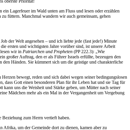
 oberste Priorität!
n ein Lagerfeuer im Wald unten am Fluss und lesen oder erzählen
ten zu füttern. Manchmal wandern wir auch gemeinsam, gehen
ob der Welt angesehen – und ich liebte jede (fast jede!) Minute
ie ersten und wichtigsten Jahre vorüber sind, ist unsere Arbeit
lesen wir in
Patriarchen und Propheten
(PP 222.3): „Wie
n großer Auftrag, den er als Führer Israels erfüllte, bezeugen den
 in den Händen. Sie kümmert sich um die geistige und charakterliche
d im Herzen bewegt, reden und sich dabei wegen seiner bedingungslosen
, dass Gott einen besonderen Plan für ihr Leben hat und sie Tag für
ott kann uns die Weisheit und Stärke geben, um Mütter nach seiner
 meine Mädchen mehr als ein Mal in der Vergangenheit um Vergebung
e Beziehung zum Herrn vertieft haben.
t in Afrika, um der Gemeinde dort zu dienen, kamen aber zu