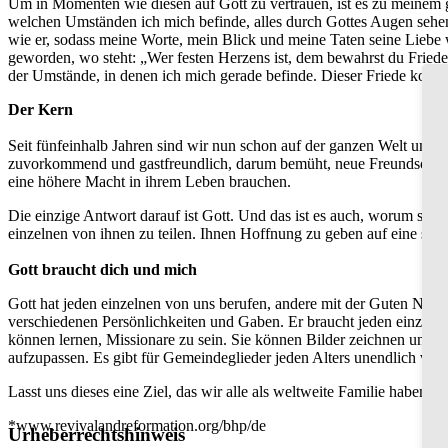
Um in Momenten wie diesen auf Gott zu vertrauen, ist es zu meinem 
welchen Umständen ich mich befinde, alles durch Gottes Augen sehen
wie er, sodass meine Worte, mein Blick und meine Taten seine Liebe w
geworden, wo steht: „Wer festen Herzens ist, dem bewahrst du Friede
der Umstände, in denen ich mich gerade befinde. Dieser Friede komm
Der Kern
Seit fünfeinhalb Jahren sind wir nun schon auf der ganzen Welt umher
zuvorkommend und gastfreundlich, darum bemüht, neue Freundschaften 
eine höhere Macht in ihrem Leben brauchen.
Die einzige Antwort darauf ist Gott. Und das ist es auch, worum sic
einzelnen von ihnen zu teilen. Ihnen Hoffnung zu geben auf eine stra
Gott braucht dich und mich
Gott hat jeden einzelnen von uns berufen, andere mit der Guten Nachri
verschiedenen Persönlichkeiten und Gaben. Er braucht jeden einzeln
können lernen, Missionare zu sein. Sie können Bilder zeichnen und 
aufzupassen. Es gibt für Gemeindeglieder jeden Alters unendlich viel
Lasst uns dieses eine Ziel, das wir alle als weltweite Familie haben
*www.revivalandreformation.org/bhp/de
Urheberrechtshinweis