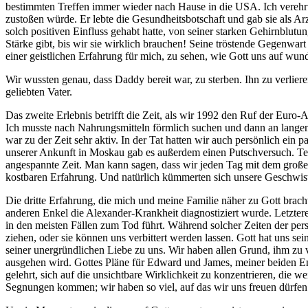
bestimmten Treffen immer wieder nach Hause in die USA. Ich verehrt
zustoßen würde. Er lebte die Gesundheitsbotschaft und gab sie als Arz
solch positiven Einfluss gehabt hatte, von seiner starken Gehirnblutu
Stärke gibt, bis wir sie wirklich brauchen! Seine tröstende Gegenwar
einer geistlichen Erfahrung für mich, zu sehen, wie Gott uns auf wund
Wir wussten genau, dass Daddy bereit war, zu sterben. Ihn zu verlie
geliebten Vater.
Das zweite Erlebnis betrifft die Zeit, als wir 1992 den Ruf der Euro
Ich musste nach Nahrungsmitteln förmlich suchen und dann an langen
war zu der Zeit sehr aktiv. In der Tat hatten wir auch persönlich ein
unserer Ankunft in Moskau gab es außerdem einen Putschversuch. Ted 
angespannte Zeit. Man kann sagen, dass wir jeden Tag mit dem große
kostbaren Erfahrung. Und natürlich kümmerten sich unsere Geschwist
Die dritte Erfahrung, die mich und meine Familie näher zu Gott bra
anderen Enkel die Alexander-Krankheit diagnostiziert wurde. Letztere
in den meisten Fällen zum Tod führt. Während solcher Zeiten der pe
ziehen, oder sie können uns verbittert werden lassen. Gott hat uns se
seiner unergründlichen Liebe zu uns. Wir haben allen Grund, ihm zu 
ausgehen wird. Gottes Pläne für Edward und James, meiner beiden Enk
gelehrt, sich auf die unsichtbare Wirklichkeit zu konzentrieren, die w
Segnungen kommen; wir haben so viel, auf das wir uns freuen dürf