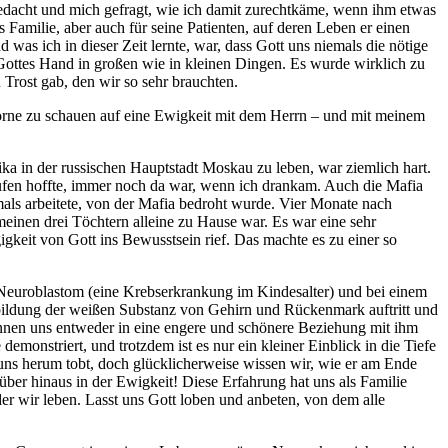
gedacht und mich gefragt, wie ich damit zurechtkäme, wenn ihm etwas
s Familie, aber auch für seine Patienten, auf deren Leben er einen
was ich in dieser Zeit lernte, war, dass Gott uns niemals die nötige
 Gottes Hand in großen wie in kleinen Dingen. Es wurde wirklich zu
n Trost gab, den wir so sehr brauchten.
 vorne zu schauen auf eine Ewigkeit mit dem Herrn – und mit meinem
ka in der russischen Hauptstadt Moskau zu leben, war ziemlich hart.
ufen hoffte, immer noch da war, wenn ich drankam. Auch die Mafia
amals arbeitete, von der Mafia bedroht wurde. Vier Monate nach
meinen drei Töchtern alleine zu Hause war. Es war eine sehr
keit von Gott ins Bewusstsein rief. Das machte es zu einer so
 Neuroblastom (eine Krebserkrankung im Kindesalter) und bei einem
ckbildung der weißen Substanz von Gehirn und Rückenmark auftritt und
önnen uns entweder in eine engere und schönere Beziehung mit ihm
emonstriert, und trotzdem ist es nur ein kleiner Einblick in die Tiefe
 uns herum tobt, doch glücklicherweise wissen wir, wie er am Ende
ber hinaus in der Ewigkeit! Diese Erfahrung hat uns als Familie
 der wir leben. Lasst uns Gott loben und anbeten, von dem alle