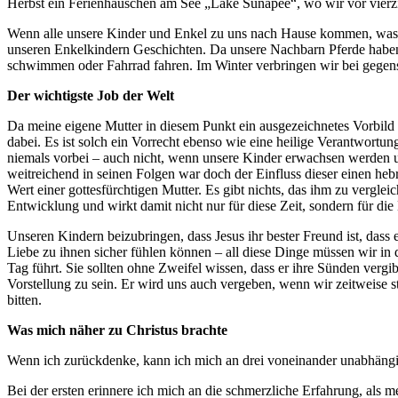
Herbst ein Ferienhäuschen am See „Lake Sunapee“, wo wir vor vierzig J
Wenn alle unsere Kinder und Enkel zu uns nach Hause kommen, was mi
unseren Enkelkindern Geschichten. Da unsere Nachbarn Pferde haben
schwimmen oder Fahrrad fahren. Im Winter verbringen wir bei gege
Der wichtigste Job der Welt
Da meine eigene Mutter in diesem Punkt ein ausgezeichnetes Vorbild f
dabei. Es ist solch ein Vorrecht ebenso wie eine heilige Verantwortu
niemals vorbei – auch nicht, wenn unsere Kinder erwachsen werden u
weitreichend in seinen Folgen war doch der Einfluss dieser einen hebr
Wert einer gottesfürchtigen Mutter. Es gibt nichts, das ihm zu vergl
Entwicklung und wirkt damit nicht nur für diese Zeit, sondern für die
Unseren Kindern beizubringen, dass Jesus ihr bester Freund ist, dass 
Liebe zu ihnen sicher fühlen können – all diese Dinge müssen wir in 
Tag führt. Sie sollten ohne Zweifel wissen, dass er ihre Sünden ver
Vorstellung zu sein. Er wird uns auch vergeben, wenn wir zeitweise
bitten.
Was mich näher zu Christus brachte
Wenn ich zurückdenke, kann ich mich an drei voneinander unabhängig
Bei der ersten erinnere ich mich an die schmerzliche Erfahrung, als 