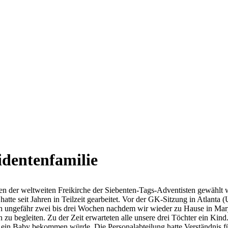
identenfamilie
en der weltweiten Freikirche der Siebenten-Tags-Adventisten gewählt 
hatte seit Jahren in Teilzeit gearbeitet. Vor der GK-Sitzung in Atlant
och ungefähr zwei bis drei Wochen nachdem wir wieder zu Hause in M
 zu begleiten. Zu der Zeit erwarteten alle unsere drei Töchter ein Kind. 
 ein Baby bekommen würde. Die Personalabteilung hatte Verständnis für