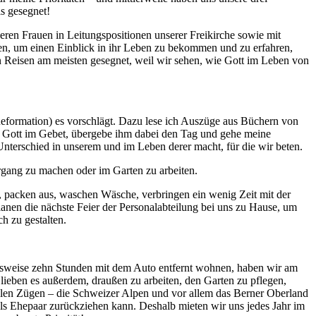
s gesegnet!
eren Frauen in Leitungspositionen unserer Freikirche sowie mit
en, um einen Einblick in ihr Leben zu bekommen und zu erfahren,
n Reisen am meisten gesegnet, weil wir sehen, wie Gott im Leben von
Reformation) es vorschlägt. Dazu lese ich Auszüge aus Büchern von
t Gott im Gebet, übergebe ihm dabei den Tag und gehe meine
 Unterschied in unserem und im Leben derer macht, für die wir beten.
ergang zu machen oder im Garten zu arbeiten.
 packen aus, waschen Wäsche, verbringen ein wenig Zeit mit der
anen die nächste Feier der Personalabteilung bei uns zu Hause, um
h zu gestalten.
hungsweise zehn Stunden mit dem Auto entfernt wohnen, haben wir am
r lieben es außerdem, draußen zu arbeiten, den Garten zu pflegen,
len Zügen – die Schweizer Alpen und vor allem das Berner Oberland
 als Ehepaar zurückziehen kann. Deshalb mieten wir uns jedes Jahr im