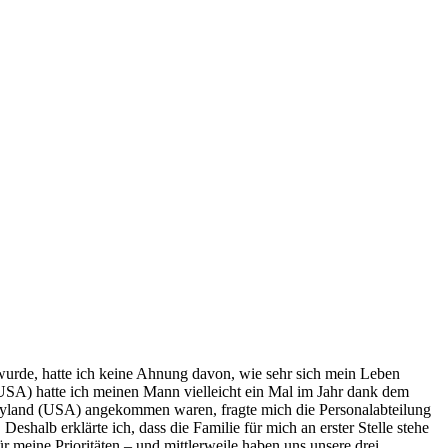
wurde, hatte ich keine Ahnung davon, wie sehr sich mein Leben
a (USA) hatte ich meinen Mann vielleicht ein Mal im Jahr dank dem
aryland (USA) angekommen waren, fragte mich die Personalabteilung
Deshalb erklärte ich, dass die Familie für mich an erster Stelle stehe
 meine Prioritäten – und mittlerweile haben uns unsere drei