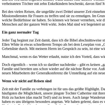
verheirateten Töchter mit zehn Enkelkindern beschenkt, davon fünf M
Bei den vielen Reisen, die ungefähr zwei Drittel unserer Zeit einneh
Missionsdiensten für Frauen zu treffen und sie zu ermutigen. Im Gr
welche Bedürfnisse sie haben. So können wir besser verstehen, wie d
Menschen auf der ganzen Welt wirkt. Jedes Mal sind wir begeistert 
Ein ganz normaler Tag
Jeder Tag beginnt zur Zeit damit, dass ich die Bibel abschnittsweis
Ellen White in etwas schnellerem Tempo als bei dem Leseplan von „
Gebetsliste durch. Mit meinem Herrn im Gespräch zu sein, ist eine wic
Manchmal, wenn es das Wetter erlaubt, nutze ich den Vorteil, dass wi
Doch eigentlich – wenn ich so darüber nachdenke – gibt es keinen „
Familie und bereiten uns schon wieder auf die nächste Reise vor. Au
neuen Mitarbeitern der Generalkonferenz die Umstellung auf ein neu
Wenn wir nicht auf Reisen sind
Zeit mit der Familie zu verbringen ist für uns das größte Highlight.
häufigsten die Möglichkeit, unsere jüngste Tochter Catherine mit ihrer
Holz zu hacken (das macht Ted!) und zu lesen. Auch lange Wanderun
haben es uns übrigens besonders angetan. Wir haben gelernt, dass es 