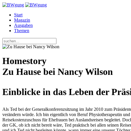
Start
Magazin
Ausgaben
Themen
Homestory
Zu Hause bei Nancy Wilson
Einblicke in das Leben der Präs
Als Ted bei der Generalkonferenzsitzung im Jahr 2010 zum Präsident
verändern würde. Ich bin eigentlich von Beruf Physiotherapeutin und 
Reisekostenzuschuss für Ehefrauen bei Auslandsreisen begleitet. D
der GK, ob ich nicht bereit wäre, Ted praktisch bei allen seinen Reisen
und ich Ted nicht begleiten könnte, wann immer eine unserer Töchter