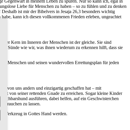
ge Gegenwart in meinem Leben zu spüren. Nur so kann ich, egal in
gungslose Liebe für Menschen zu haben – so zu fühlen und zu denken
Deshalb ist mir der Bibelvers in Jesaja 26,3 besonders wichtig
en habe, kann ich diesen vollkommenen Frieden erleben, ungeachtet
ch der Kern im Inneren der Menschen ist der gleiche. Sie sind
der Sünde wie wir, was ihnen wiederum zu erkennen hilft, dass sie
diese Menschen und seinen wundervollen Errettungsplan für jeden
eden von uns anders und einzigartig geschaffen hat – mit
icht von seiner rettenden Gnade zu erreichen. Sogar kleine Kinder
 Nachbarshund ausführen, dabei helfen, auf ein Geschwisterchen
 gebrauchen zu lassen.
einem Werkzeug in Gottes Hand werden.