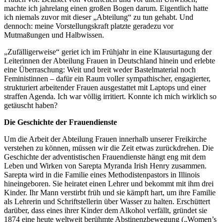
machte ich jahrelang einen großen Bogen darum. Eigentlich hatte
ich niemals zuvor mit dieser „Abteilung“ zu tun gehabt. Und
dennoch: meine Vorstellungskraft platzte geradezu vor
Mutmaßungen und Halbwissen.
„Zufälligerweise“ geriet ich im Frühjahr in eine Klausurtagung der
Leiterinnen der Abteilung Frauen in Deutschland hinein und erlebte
eine Überraschung: Weit und breit weder Bastelmaterial noch
Feministinnen – dafür ein Raum voller sympathischer, engagierter,
strukturiert arbeitender Frauen ausgestattet mit Laptops und einer
straffen Agenda. Ich war völlig irritiert. Konnte ich mich wirklich so
getäuscht haben?
Die Geschichte der Frauendienste
Um die Arbeit der Abteilung Frauen innerhalb unserer Freikirche
verstehen zu können, müssen wir die Zeit etwas zurückdrehen. Die
Geschichte der adventistischen Frauendienste hängt eng mit dem
Leben und Wirken von Sarepta Myranda Irish Henry zusammen.
Sarepta wird in die Familie eines Methodistenpastors in Illinois
hineingeboren. Sie heiratet einen Lehrer und bekommt mit ihm drei
Kinder. Ihr Mann verstirbt früh und sie kämpft hart, um ihre Familie
als Lehrerin und Schriftstellerin über Wasser zu halten. Erschüttert
darüber, dass eines ihrer Kinder dem Alkohol verfällt, gründet sie
1874 eine heute weltweit berühmte Abstinenzbewegung („Women’s