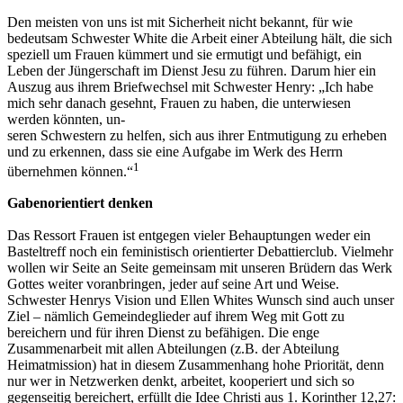
Den meisten von uns ist mit Sicherheit nicht bekannt, für wie
bedeutsam Schwester White die Arbeit einer Abteilung hält, die sich
speziell um Frauen kümmert und sie ermutigt und befähigt, ein
Leben der Jüngerschaft im Dienst Jesu zu führen. Darum hier ein
Auszug aus ihrem Briefwechsel mit Schwester Henry: „Ich habe
mich sehr danach gesehnt, Frauen zu haben, die unterwiesen
werden könnten, un-
seren Schwestern zu helfen, sich aus ihrer Entmutigung zu erheben
und zu erkennen, dass sie eine Aufgabe im Werk des Herrn
1
übernehmen können.“
Gabenorientiert denken
Das Ressort Frauen ist entgegen vieler Behauptungen weder ein
Basteltreff noch ein feministisch orientierter Debattierclub. Vielmehr
wollen wir Seite an Seite gemeinsam mit unseren Brüdern das Werk
Gottes weiter voranbringen, jeder auf seine Art und Weise.
Schwester Henrys Vision und Ellen Whites Wunsch sind auch unser
Ziel – nämlich Gemeindeglieder auf ihrem Weg mit Gott zu
bereichern und für ihren Dienst zu befähigen. Die enge
Zusammenarbeit mit allen Abteilungen (z.B. der Abteilung
Heimatmission) hat in diesem Zusammenhang hohe Priorität, denn
nur wer in Netzwerken denkt, arbeitet, kooperiert und sich so
gegenseitig bereichert, erfüllt die Idee Christi aus 1. Korinther 12,27: