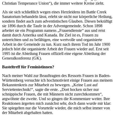
Christian Temperance Union“), die immer weitere Kreise zieht.
Als sie sich schließlich wegen eines Herzleidens im Battle Creek
Sanatorium behandeln lässt, erlebt sie nicht nur körperliche Heilung,
sondern findet auch zum adventistischen Glauben. Diesen bekräftigt
sie 1896 durch die Taufe in der Adventgemeinde. Schon 1898
arbeitet sie ein Programm namens „Frauendienste“ aus und reist
damit durch Amerika und Kanada. Ihr Ziel ist es, Frauen zu
unterrichten und zu befähigen, eine wertvolle und organisierte
Arbeit in der Gemeinde zu tun. Kurz nach ihrem Tod im Jahr 1900
jedoch hört die organisierte Arbeit der Frauen wieder auf. Erst seit
1995 ist die Abteilung Frauen offiziell eine eigene Abteilung der
Generalkonferenz (GK).
Basteltreff für Feministinnen?
Nach meiner Wahl zur Beauftragten des Ressorts Frauen in Baden-
Württemberg versuchte ich hochmotiviert einige Frauen aus meinem
Bekanntenkreis zur Mitarbeit zu bewegen. „Keine Lust auf
Serviettentechnik!“, sagte die erste. „Dort hocken sicher nur
schnippische Frauen, die mit Männern nicht zurechtkommen“,
argwöhnte die zweite. Und so gingen die Kommentare weiter. Ihre
Reaktionen ärgerten mich zunächst sehr, doch dann wurde mir klar:
Sie spiegelten nur die Vorurteile wieder, die mich selbst immer von
der Mitarbeit abgehalten hatten.