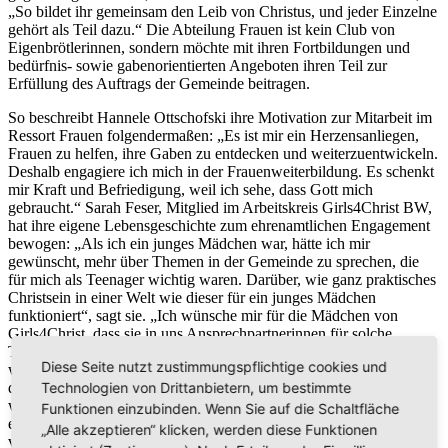
„So bildet ihr gemeinsam den Leib von Christus, und jeder Einzelne
gehört als Teil dazu.“ Die Abteilung Frauen ist kein Club von
Eigenbrötlerinnen, sondern möchte mit ihren Fortbildungen und
bedürfnis- sowie gabenorientierten Angeboten ihren Teil zur
Erfüllung des Auftrags der Gemeinde beitragen.
So beschreibt Hannele Ottschofski ihre Motivation zur Mitarbeit im
Ressort Frauen folgendermaßen: „Es ist mir ein Herzensanliegen,
Frauen zu helfen, ihre Gaben zu entdecken und weiterzuentwickeln.
Deshalb engagiere ich mich in der Frauenweiterbildung. Es schenkt
mir Kraft und Befriedigung, weil ich sehe, dass Gott mich
gebraucht.“ Sarah Feser, Mitglied im Arbeitskreis Girls4Christ BW,
hat ihre eigene Lebensgeschichte zum ehrenamtlichen Engagement
bewogen: „Als ich ein junges Mädchen war, hätte ich mir
gewünscht, mehr über Themen in der Gemeinde zu sprechen, die
für mich als Teenager wichtig waren. Darüber, wie ganz praktisches
Christsein in einer Welt wie dieser für ein junges Mädchen
funktioniert“, sagt sie. „Ich wünsche mir für die Mädchen von
Girls4Christ, dass sie in uns Ansprechpartnerinnen für solche
Themen finden; dass wir gemeinsam erleben können, wie
Diese Seite nutzt zustimmungspflichtige cookies und
wunderschön ein Leben mit Jesus ist. Und dass wir unsere Freude
Technologien von Drittanbietern, um bestimmte
daran an andere weitergeben können.” In 1. Petrus 4,10 (NL) lesen
wir: „Gott hat jedem von euch Gaben geschenkt, mit denen ihr
Funktionen einzubinden. Wenn Sie auf die Schaltfläche
einander dienen sollt. Setzt sie gut ein, damit sichtbar wird, wie
„Alle akzeptieren“ klicken, werden diese Funktionen
vielfältig Gottes Gnade ist.“ Ich freue mich, dass sich viele unserer