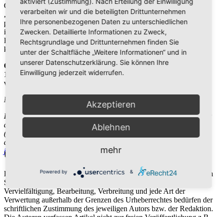
aktiviert (Zustimmung). Nach Erteilung der Einwilligung
Geschwister, Männer wie Frauen, dieses Motto auf ihr
verarbeiten wir und die beteiligten Drittunternehmen
„Lebensbanner“ geschrieben haben. Jeder trägt mit seinem ganz
Ihre personenbezogenen Daten zu unterschiedlichen
persönlichen Zeugnis dazu bei, dass Menschen Jesus Christus als
Zwecken. Detaillierte Informationen zu Zweck,
ihren Herrn und Heiland kennenlernen. Möge Gott uns das
Feingefühl schenken, ohne Konkurrenzdenken miteinander zu
Rechtsgrundlage und Drittunternehmen finden Sie
kooperieren und voneinander zu profitieren.
unter der Schaltfläche „Weitere Informationen“ und in
unserer Datenschutzerklärung. Sie können Ihre
Quellen:
Einwilligung jederzeit widerrufen.
1
E.G. White: Evangelisation: Das Evangelium wirksam
verkündigen, S. 423-424
Mehr Informationen finden Interessierte unter www.sta-frauen.de.
Akzeptieren
Das aktuelle Projekt des Ressorts Frauen ist die Erstellung eines für
alle kostenlos zugänglichen Pools an Arbeitsmaterial
Ablehnen
(Hauskreisthemen, Bibelstunden, Kleingruppenarbeit, etc.). Wer
dazu etwas beitragen möchte, darf sich gerne per E-Mail an
mehr
jasmin.stanoschefsky@adventisten.de
wenden.
Urheberrechtshinweis
Powered by
&
Die durch die Seitenbetreiber erstellten Inhalte und Werke auf diesen
Seiten unterliegen dem deutschen Urheberrecht. Die
Vervielfältigung, Bearbeitung, Verbreitung und jede Art der
Verwertung außerhalb der Grenzen des Urheberrechtes bedürfen der
schriftlichen Zustimmung des jeweiligen Autors bzw. der Redaktion.