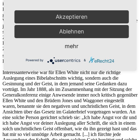
ihr solche geistlichen Aspekte behandelt werden, ist das ein
Hinweis, dass ihre Aussagen eine Botschaft enthalten, die über
gewöhnliche Details hinausgeht. Nur ein sehr kleiner Teil von Ellen
Akzeptieren
Whites veröffentlichten Schriften behandelt gewöhnliche Dinge, wie
jeder aufmerksame Leser schnell feststellen kann. Deshalb gilt, was
Ablehnen
sie selbst von sich sagt: „In den Briefen, die ich schreibe, in den
Zeugnissen, die ich vortrage, stelle ich euch das vor Augen, was der
Herr mir gezeigt hat. Ich schreibe nicht einen Artikel in der
mehr
Zeitschrift, der ausschließlich meine eigenen Gedanken enthält. Sie
5
sind das Ergebnis dessen, was Gott mir im Gesicht offenbart hat.”
Powered by
&
Das trifft auch auf ihre zahlreichen Bücher zu.
Interessanterweise war für Ellen White nicht nur die richtige
Auslegung eines Bibelabschnitts wichtig, sondern auch die
Gesinnung und der Geist, in dem jemand seine Gedanken dazu
vorträgt. Im Jahr 1888, als im Zusammenhang mit der Sitzung der
Generalkonferenz einige Anwesende immer noch kritisch gegenüber
Ellen White und den Brüdern Jones und Waggoner eingestellt
waren, benannte sie den negativen und unchristlichen Geist, in dem
Ansichten über das Gesetz im Galaterbrief vorgetragen wurden. An
eine solche Person gerichtet schrieb sie: „Ich habe Angst vor dir und
ich habe Angst vor deiner Auslegung aller Schrift, die sich in einem
solch unchristlichen Geist offenbart, wie du ihn gezeigt hast und das
hat mir so viel unnötige Arbeit gemacht. [...] ich fürchte jede
Anwendung der Schrift, die einen solchen Geist benötigt und solche