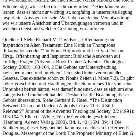
6
Früchte trägt, wie sie bei dir sichtbar wurden.“
Hier können wir
lernen, dass es nicht nur wichtig ist, sorgfältig in unserer Auslegung
inspirierter Aussagen zu sein. Wir haben auch eine Verantwortung,
wie wir unsere Ansichten und Überzeugungen vertreten und in
welchem Geist und welcher Gesinnung wir auftreten.
Quellen: 1 Siehe Richard M. Davidson, „Offenbarung und
Inspiration im Alten Testament: Eine Kritik an Thompsons
,Inkarnationsmodell‘“ in Frank Holbrook und Leo Van Dolson,
Hrsg., Offenbarung und Inspiration: Biblische Antworten auf
knifflige Fragen (Adventist Book Center: Adventist Theological
Society, 2008), 163-164. 2 Die Gebote zur Unterscheidung
zwischen reinen und unreinen Tieren sind keine zeremoniellen
Gesetze. Das existierte schon zu Noahs Zeiten (1 Mose 7,2). Es gibt
keine Vorschriften und Handlungen, die ein unreines Tier von seiner
Unreinheit befreit hätten, was darauf hindeutet, dass es sich um eine
kategorische Unreinheit handelt. Deshalb ist die Beachtung dieser
Gebote überzeitlich. Siehe Gerhard F. Hasel, “The Distinction
Between Clean and Unclean Animals in Lev 11: Is it Still
Relevant?” Journal of the Adventist Theological Society, 2/2 (1991):
103-104. 3 Ellen G. White, Für die Gemeinde geschrieben,
(Hamburg: Advent-Verlag, 2000), Bd. 1, 40 (1SM, 39). 4 Die
Schilderung dieser Begebenheit kann man nachlesen in Herbert E.
Douglas, Messenger of the Lord: The Prophetic Ministry of Ellen G.