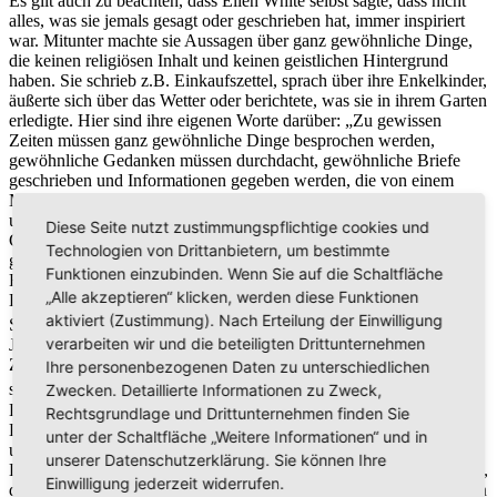
Es gilt auch zu beachten, dass Ellen White selbst sagte, dass nicht
alles, was sie jemals gesagt oder geschrieben hat, immer inspiriert
war. Mitunter machte sie Aussagen über ganz gewöhnliche Dinge,
die keinen religiösen Inhalt und keinen geistlichen Hintergrund
haben. Sie schrieb z.B. Einkaufszettel, sprach über ihre Enkelkinder,
äußerte sich über das Wetter oder berichtete, was sie in ihrem Garten
erledigte. Hier sind ihre eigenen Worte darüber: „Zu gewissen
Zeiten müssen ganz gewöhnliche Dinge besprochen werden,
gewöhnliche Gedanken müssen durchdacht, gewöhnliche Briefe
geschrieben und Informationen gegeben werden, die von einem
Mitarbeiter an den anderen weitergegeben wurden. Solche Worte
und Informationen sind nicht unter dem besonderen Einfluß des
Diese Seite nutzt zustimmungspflichtige cookies und
Geistes Gottes gegeben worden. Gelegentlich werden Fragen
Technologien von Drittanbietern, um bestimmte
gestellt, die in keiner Weise religiöse Dinge betreffen, und diese
Funktionen einzubinden. Wenn Sie auf die Schaltfläche
Fragen müssen beantwortet werden. Wir sprechen über Häuser und
„Alle akzeptieren“ klicken, werden diese Funktionen
Ländereien, Geschäfte, die abgewickelt werden müssen, und
aktiviert (Zustimmung). Nach Erteilung der Einwilligung
3
Standorte für unsere Institutionen, ihre Vorteile und Nachteile.”
Im
verarbeiten wir und die beteiligten Drittunternehmen
Jahr 1909 machte sie z.B. eine Äußerung über die Anzahl der
Zimmer, die es im Paradise Valley Sanatorium gab. In einem Brief
Ihre personenbezogenen Daten zu unterschiedlichen
4
Zwecken. Detaillierte Informationen zu Zweck,
sprach sie von 40 Zimmern, wenngleich es nur 38 Zimmer gab.
Leute, die ihr Schrifttum studieren, sollten diese gewöhnlichen
Rechtsgrundlage und Drittunternehmen finden Sie
Dinge von ihren geistlichen und biblischen Inhalten sorgfältig
unter der Schaltfläche „Weitere Informationen“ und in
unterscheiden. Tatsache ist, dass Ellen White das Augenmerk ihrer
unserer Datenschutzerklärung. Sie können Ihre
Leser schnell auf geistliche Bedürfnisse lenkt, oder Dinge behandelt,
Einwilligung jederzeit widerrufen.
die mit der Gemeinde und unserem Auftrag zu tun haben. Wenn von