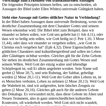
Vorschläge zum Erkennen von transkulturellen Aussagen
Die folgenden Prinzipien können helfen, um zu entscheiden, ob
Aussagen der Bibel (oder Ellen Whites) universale Gültigkeit haben.
Steht eine Aussage mit Gottes sittlicher Natur in Verbindung?
In der Bibel haben Aussagen dann universale Bedeutung, wenn ein
deutlicher Zusammenhang mit dem Charakter Gottes und seinem
Wesen erkennbar wird. Die Bibel lehrt zum Beispiel, dass wir
einander so lieben sollen, wie Gott uns geliebt hat (1 Joh 4,11), oder
dass wir so heilig sein sollen, wie Gott heilig ist (1 Petr 1,16; 3 Mose
11,44), oder dass wir einander so vergeben sollen, „wie Gott in
Christus euch vergeben hat“ (Eph 4,32). Diese Eigenschaften des
göttlichen Charakters sind kulturübergreifend und sollen im Leben
aller Gläubigen sichtbar werden. Gleiches gilt für die Zehn Gebote.
Sie stehen im deutlichen Zusammenhang mit Gottes Wesen und
seinem Willen. Weil Gott der einzig wahre und lebendige
Schöpfergott ist, soll Er allein angebetet werden. Sein Name soll
geehrt (2 Mose 20,7), und sein Ruhetag, der Sabbat, geheiligt
werden (2 Mose 20,1-11). Weil Gott der Geber allen Lebens ist, ist
es Menschen verboten, Leben zu nehmen (2 Mose 20,13). Weil Gott
die Wahrheit ist, sind wir aufgerufen, kein falsches Zeugnis zu
geben (2 Mose 20,16). Gleiches gilt auch für die anderen Gebote
des Dekalogs. Es verwundert nicht, dass diese Gebote im Alten und
Neuen Testament, also in ganz unterschiedlichen kulturellen
Kontexten, oft wiederholt werden. Weil Gott sich nicht wandelt,