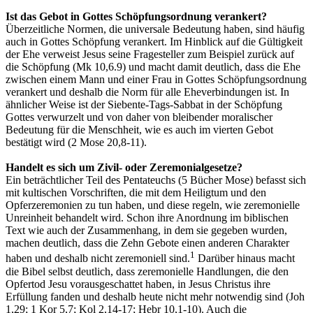
Ist das Gebot in Gottes Schöpfungsordnung verankert?
Überzeitliche Normen, die universale Bedeutung haben, sind häufig
auch in Gottes Schöpfung verankert. Im Hinblick auf die Gültigkeit
der Ehe verweist Jesus seine Fragesteller zum Beispiel zurück auf
die Schöpfung (Mk 10,6.9) und macht damit deutlich, dass die Ehe
zwischen einem Mann und einer Frau in Gottes Schöpfungsordnung
verankert und deshalb die Norm für alle Eheverbindungen ist. In
ähnlicher Weise ist der Siebente-Tags-Sabbat in der Schöpfung
Gottes verwurzelt und von daher von bleibender moralischer
Bedeutung für die Menschheit, wie es auch im vierten Gebot
bestätigt wird (2 Mose 20,8-11).
Handelt es sich um Zivil- oder Zeremonialgesetze?
Ein beträchtlicher Teil des Pentateuchs (5 Bücher Mose) befasst sich
mit kultischen Vorschriften, die mit dem Heiligtum und den
Opferzeremonien zu tun haben, und diese regeln, wie zeremonielle
Unreinheit behandelt wird. Schon ihre Anordnung im biblischen
Text wie auch der Zusammenhang, in dem sie gegeben wurden,
machen deutlich, dass die Zehn Gebote einen anderen Charakter
1
haben und deshalb nicht zeremoniell sind.
Darüber hinaus macht
die Bibel selbst deutlich, dass zeremonielle Handlungen, die den
Opfertod Jesu vorausgeschattet haben, in Jesus Christus ihre
Erfüllung fanden und deshalb heute nicht mehr notwendig sind (Joh
1,29; 1 Kor 5,7; Kol 2,14-17; Hebr 10,1-10). Auch die