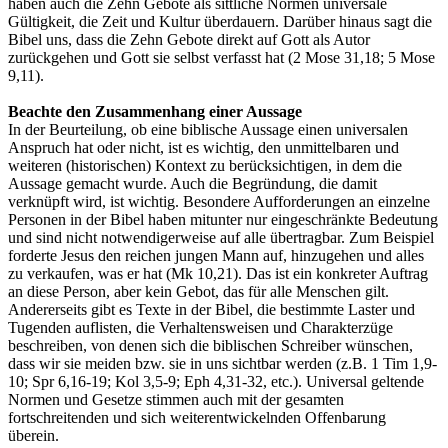
haben auch die Zehn Gebote als sittliche Normen universale
Gültigkeit, die Zeit und Kultur überdauern. Darüber hinaus sagt die
Bibel uns, dass die Zehn Gebote direkt auf Gott als Autor
zurückgehen und Gott sie selbst verfasst hat (2 Mose 31,18; 5 Mose
9,11).
Beachte den Zusammenhang einer Aussage
In der Beurteilung, ob eine biblische Aussage einen universalen
Anspruch hat oder nicht, ist es wichtig, den unmittelbaren und
weiteren (historischen) Kontext zu berücksichtigen, in dem die
Aussage gemacht wurde. Auch die Begründung, die damit
verknüpft wird, ist wichtig. Besondere Aufforderungen an einzelne
Personen in der Bibel haben mitunter nur eingeschränkte Bedeutung
und sind nicht notwendigerweise auf alle übertragbar. Zum Beispiel
forderte Jesus den reichen jungen Mann auf, hinzugehen und alles
zu verkaufen, was er hat (Mk 10,21). Das ist ein konkreter Auftrag
an diese Person, aber kein Gebot, das für alle Menschen gilt.
Andererseits gibt es Texte in der Bibel, die bestimmte Laster und
Tugenden auflisten, die Verhaltensweisen und Charakterzüge
beschreiben, von denen sich die biblischen Schreiber wünschen,
dass wir sie meiden bzw. sie in uns sichtbar werden (z.B. 1 Tim 1,9-
10; Spr 6,16-19; Kol 3,5-9; Eph 4,31-32, etc.). Universal geltende
Normen und Gesetze stimmen auch mit der gesamten
fortschreitenden und sich weiterentwickelnden Offenbarung
überein.