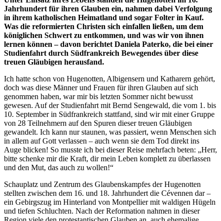
Jahrhundert für ihren Glauben ein, nahmen dabei Verfolgung
in ihrem katholischen Heimatland und sogar Folter in Kauf.
Was die reformierten Christen sich einfallen ließen, um dem
königlichen Schwert zu entkommen, und was wir von ihnen
lernen können – davon berichtet Daniela Paterko, die bei einer
Studienfahrt durch Südfrankreich Bewegendes über diese
treuen Gläubigen herausfand.
Ich hatte schon von Hugenotten, Albigensern und Katharern gehört,
doch was diese Männer und Frauen für ihren Glauben auf sich
genommen haben, war mir bis letzten Sommer nicht bewusst
gewesen. Auf der Studienfahrt mit Bernd Sengewald, die vom 1. bis
10. September in Südfrankreich stattfand, sind wir mit einer Gruppe
von 28 Teilnehmern auf den Spuren dieser treuen Gläubigen
gewandelt. Ich kann nur staunen, was passiert, wenn Menschen sich
in allem auf Gott verlassen – auch wenn sie dem Tod direkt ins
Auge blicken! So musste ich bei dieser Reise mehrfach beten: „Herr,
bitte schenke mir die Kraft, dir mein Leben komplett zu überlassen
und den Mut, das auch zu wollen!“
Schauplatz und Zentrum des Glaubenskampfes der Hugenotten
stellten zwischen dem 16. und 18. Jahrhundert die Cévennen dar –
ein Gebirgszug im Hinterland von Montpellier mit waldigen Hügeln
und tiefen Schluchten. Nach der Reformation nahmen in dieser
Region viele den protestantischen Glauben an, auch ehemalige