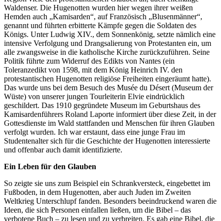
Waldenser. Die Hugenotten wurden hier wegen ihrer weißen
Hemden auch „Kamisarden“, auf Französisch „Blusenmänner“,
genannt und führten erbitterte Kämpfe gegen die Soldaten des
Königs. Unter Ludwig XIV., dem Sonnenkönig, setzte nämlich eine
intensive Verfolgung und Drangsalierung von Protestanten ein, um
alle zwangsweise in die katholische Kirche zurückzuführen. Seine
Politik führte zum Widerruf des Edikts von Nantes (ein
Toleranzedikt von 1598, mit dem König Heinrich IV. den
protestantischen Hugenotten religiöse Freiheiten eingeräumt hatte).
Das wurde uns bei dem Besuch des Musée du Désert (Museum der
Wüste) von unserer jungen Tourleiterin Elvie eindrücklich
geschildert. Das 1910 gegründete Museum im Geburtshaus des
Kamisardenführers Roland Laporte informiert über diese Zeit, in der
Gottesdienste im Wald stattfanden und Menschen für ihren Glauben
verfolgt wurden. Ich war erstaunt, dass eine junge Frau im
Studentenalter sich für die Geschichte der Hugenotten interessierte
und offenbar auch damit identifizierte.
Ein Leben für den Glauben
So zeigte sie uns zum Beispiel ein Schrankversteck, eingebettet im
Fußboden, in dem Hugenotten, aber auch Juden im Zweiten
Weltkrieg Unterschlupf fanden. Besonders beeindruckend waren die
Ideen, die sich Personen einfallen ließen, um die Bibel – das
verbotene Buch – zu lesen und zu verbreiten. Es gab eine Bibel, die