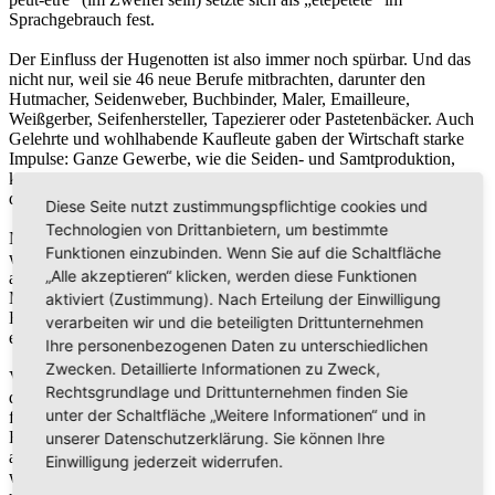
Sprachgebrauch fest.
Der Einfluss der Hugenotten ist also immer noch spürbar. Und das
nicht nur, weil sie 46 neue Berufe mitbrachten, darunter den
Hutmacher, Seidenweber, Buchbinder, Maler, Emailleure,
Weißgerber, Seifenhersteller, Tapezierer oder Pastetenbäcker. Auch
Gelehrte und wohlhabende Kaufleute gaben der Wirtschaft starke
Impulse: Ganze Gewerbe, wie die Seiden- und Samtproduktion,
kamen so nach Brandenburg. 1689 waren es sogar Hugenotten, die
die erste Seidenmanufaktur in Berlin gründeten.
Diese Seite nutzt zustimmungspflichtige cookies und
Technologien von Drittanbietern, um bestimmte
Nachdem viele Menschen gefoltert, ermordet oder ausgewandert
Funktionen einzubinden. Wenn Sie auf die Schaltfläche
waren, sodass Frankreich Besitztümer, Vermögen und Fachwissen
„Alle akzeptieren“ klicken, werden diese Funktionen
an das Ausland verlor, wurde König Ludwig XIV. von seinem
Militärberater Marquis de Vauban schließlich dazu aufgefordert, das
aktiviert (Zustimmung). Nach Erteilung der Einwilligung
Edikt von Nantes wieder in Kraft zu setzen. Gott sei Dank hatte er
verarbeiten wir und die beteiligten Drittunternehmen
erkannt: „Die Bekehrung der Herzen gebührt allein Gott.“
Ihre personenbezogenen Daten zu unterschiedlichen
Zwecken. Detaillierte Informationen zu Zweck,
Vor dem Hintergrund, wie es den Hugenotten erging, kann ich Gott
Rechtsgrundlage und Drittunternehmen finden Sie
dankbar sein, dass er immer und überall auf sein Volk aufpasst. Was
unter der Schaltfläche „Weitere Informationen“ und in
für ein Segen, dass ich meinen Glauben in Frieden und ohne
Repressalien ausüben darf. Dennoch sollten wir nicht vergessen, für
unserer Datenschutzerklärung. Sie können Ihre
all diejenigen zu beten, denen es heute aufgrund ihres Glaubens
Einwilligung jederzeit widerrufen.
womöglich genauso ergeht wie den Hugenotten damals. Mögen