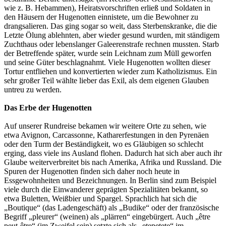
wie z. B. Hebammen), Heiratsvorschriften erließ und Soldaten in
den Häusern der Hugenotten einnistete, um die Bewohner zu
drangsalieren. Das ging sogar so weit, dass Sterbenskranke, die die
Letzte Ölung ablehnten, aber wieder gesund wurden, mit ständigem
Zuchthaus oder lebenslanger Galeerenstrafe rechnen mussten. Starb
der Betreffende später, wurde sein Leichnam zum Müll geworfen
und seine Güter beschlagnahmt. Viele Hugenotten wollten dieser
Tortur entfliehen und konvertierten wieder zum Katholizismus. Ein
sehr großer Teil wählte lieber das Exil, als dem eigenen Glauben
untreu zu werden.
Das Erbe der Hugenotten
Auf unserer Rundreise bekamen wir weitere Orte zu sehen, wie
etwa Avignon, Carcassonne, Katharerfestungen in den Pyrenäen
oder den Turm der Beständigkeit, wo es Gläubigen so schlecht
erging, dass viele ins Ausland flohen. Dadurch hat sich aber auch ihr
Glaube weiterverbreitet bis nach Amerika, Afrika und Russland. Die
Spuren der Hugenotten finden sich daher noch heute in
Essgewohnheiten und Bezeichnungen. In Berlin sind zum Beispiel
viele durch die Einwanderer geprägten Spezialitäten bekannt, so
etwa Buletten, Weißbier und Spargel. Sprachlich hat sich die
„Boutique“ (das Ladengeschäft) als „Budike“ oder der französische
Begriff „pleurer“ (weinen) als „plärren“ eingebürgert. Auch „être
peut-être“ (im Zweifel sein) setzte sich als „etepetete“ im