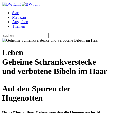
Start
Magazin
Ausgaben
Themen
Leben
Geheime Schrankverstecke
und verbotene Bibeln im Haar
Auf den Spuren der
Hugenotten
Unter Einsatz ihres Lebens standen die Hugenotten im 16.