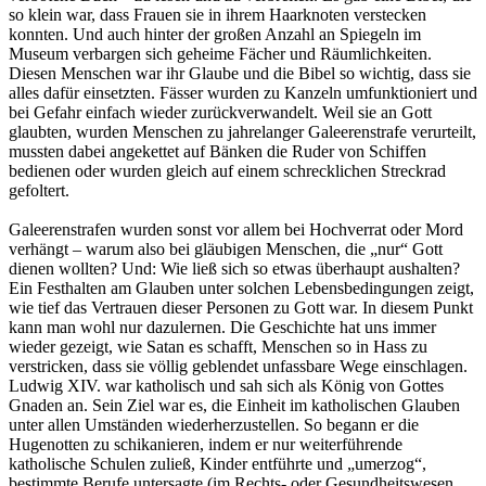
so klein war, dass Frauen sie in ihrem Haarknoten verstecken
konnten. Und auch hinter der großen Anzahl an Spiegeln im
Museum verbargen sich geheime Fächer und Räumlichkeiten.
Diesen Menschen war ihr Glaube und die Bibel so wichtig, dass sie
alles dafür einsetzten. Fässer wurden zu Kanzeln umfunktioniert und
bei Gefahr einfach wieder zurückverwandelt. Weil sie an Gott
glaubten, wurden Menschen zu jahrelanger Galeerenstrafe verurteilt,
mussten dabei angekettet auf Bänken die Ruder von Schiffen
bedienen oder wurden gleich auf einem schrecklichen Streckrad
gefoltert.
Galeerenstrafen wurden sonst vor allem bei Hochverrat oder Mord
verhängt – warum also bei gläubigen Menschen, die „nur“ Gott
dienen wollten? Und: Wie ließ sich so etwas überhaupt aushalten?
Ein Festhalten am Glauben unter solchen Lebensbedingungen zeigt,
wie tief das Vertrauen dieser Personen zu Gott war. In diesem Punkt
kann man wohl nur dazulernen. Die Geschichte hat uns immer
wieder gezeigt, wie Satan es schafft, Menschen so in Hass zu
verstricken, dass sie völlig geblendet unfassbare Wege einschlagen.
Ludwig XIV. war katholisch und sah sich als König von Gottes
Gnaden an. Sein Ziel war es, die Einheit im katholischen Glauben
unter allen Umständen wiederherzustellen. So begann er die
Hugenotten zu schikanieren, indem er nur weiterführende
katholische Schulen zuließ, Kinder entführte und „umerzog“,
bestimmte Berufe untersagte (im Rechts- oder Gesundheitswesen,