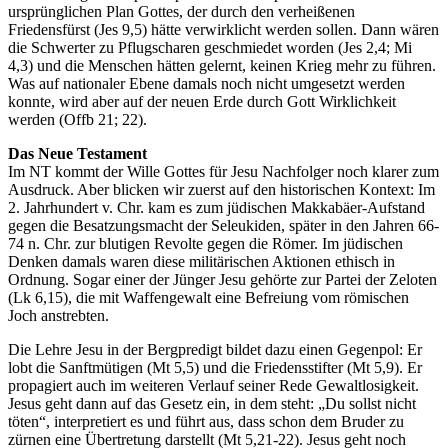
ursprünglichen Plan Gottes, der durch den verheißenen
Friedensfürst (Jes 9,5) hätte verwirklicht werden sollen. Dann wären
die Schwerter zu Pflugscharen geschmiedet worden (Jes 2,4; Mi
4,3) und die Menschen hätten gelernt, keinen Krieg mehr zu führen.
Was auf nationaler Ebene damals noch nicht umgesetzt werden
konnte, wird aber auf der neuen Erde durch Gott Wirklichkeit
werden (Offb 21; 22).
Das Neue Testament
Im NT kommt der Wille Gottes für Jesu Nachfolger noch klarer zum
Ausdruck. Aber blicken wir zuerst auf den historischen Kontext: Im
2. Jahrhundert v. Chr. kam es zum jüdischen Makkabäer-Aufstand
gegen die Besatzungsmacht der Seleukiden, später in den Jahren 66-
74 n. Chr. zur blutigen Revolte gegen die Römer. Im jüdischen
Denken damals waren diese militärischen Aktionen ethisch in
Ordnung. Sogar einer der Jünger Jesu gehörte zur Partei der Zeloten
(Lk 6,15), die mit Waffengewalt eine Befreiung vom römischen
Joch anstrebten.
Die Lehre Jesu in der Bergpredigt bildet dazu einen Gegenpol: Er
lobt die Sanftmütigen (Mt 5,5) und die Friedensstifter (Mt 5,9). Er
propagiert auch im weiteren Verlauf seiner Rede Gewaltlosigkeit.
Jesus geht dann auf das Gesetz ein, in dem steht: „Du sollst nicht
töten“, interpretiert es und führt aus, dass schon dem Bruder zu
zürnen eine Übertretung darstellt (Mt 5,21-22). Jesus geht noch