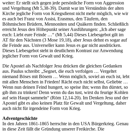
weiter: Er stellt sich gegen jede persönliche Form von Aggression
und Vergeltung (Mt 5,38-39). Damit war im Verständnis der alten
Kirche jegliche Form von Kriegsdienst nicht mehr möglich, wie wir
es auch bei Franz von Assisi, Erasmus, den Täufern, den
Böhmischen Brüdern, Mennoniten und Quäkern finden. Schließlich
erreicht Jesus den Höhepunkt seiner Ausführungen: „Ich aber sage
euch: Liebt eure Feinde …“ (Mt 5,44) Dieses Liebesgebot gilt im
AT für den Nächsten (3 Mose 19,18), aber Jesus dehnt es sogar auf
die Feinde aus. Universeller kann Jesus es gar nicht ausdrücken.
Dieses Liebesgebot steht in deutlichem Kontrast zur Anwendung
jeglicher Form von Gewalt und Krieg.
Die Apostel als Nachfolger Jesu drücken die gleichen Gedanken
aus. Paulus schreibt: „Segnet, die euch verfolgen … Vergeltet
niemand Böses mit Bösem … Wenn möglich, soviel an euch ist, lebt
mit allen Menschen in Frieden! Rächt euch nicht selbst, Geliebte …
Wenn nun deinen Feind hungert, so speise ihn; wenn ihn dürstet, so
gib ihm zu trinken! Denn wenn du das tust, wirst du feurige Kohlen
auf sein Haupt sammeln“ (Röm 12,14-20). Im Denken Jesu und der
Apostel gibt es also keinen Platz für Gewalt und Vergeltung, daher
auch nicht für irgendeine Form von Krieg.
Adventgeschichte
In den Jahren 1861-1865 herrschte in den USA Bürgerkrieg. Genau
in diese Zeit fällt die Gründung unserer Freikirche. Die