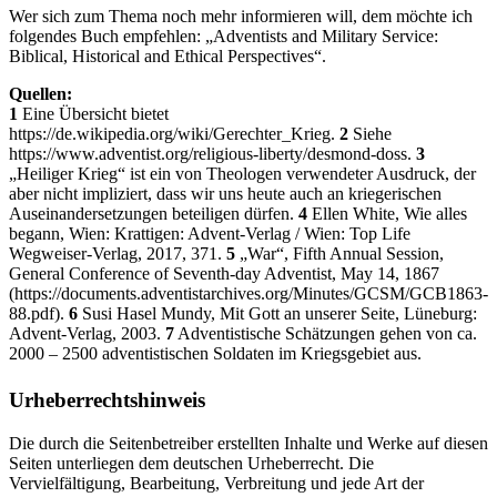
Wer sich zum Thema noch mehr informieren will, dem möchte ich
folgendes Buch empfehlen: „Adventists and Military Service:
Biblical, Historical and Ethical Perspectives“.
Quellen:
1
Eine Übersicht bietet
https://de.wikipedia.org/wiki/Gerechter_Krieg.
2
Siehe
https://www.adventist.org/religious-liberty/desmond-doss.
3
„Heiliger Krieg“ ist ein von Theologen verwendeter Ausdruck, der
aber nicht impliziert, dass wir uns heute auch an kriegerischen
Auseinandersetzungen beteiligen dürfen.
4
Ellen White, Wie alles
begann, Wien: Krattigen: Advent-Verlag / Wien: Top Life
Wegweiser-Verlag, 2017, 371.
5
„War“, Fifth Annual Session,
General Conference of Seventh-day Adventist, May 14, 1867
(https://documents.adventistarchives.org/Minutes/GCSM/GCB1863-
88.pdf).
6
Susi Hasel Mundy, Mit Gott an unserer Seite, Lüneburg:
Advent-Verlag, 2003.
7
Adventistische Schätzungen gehen von ca.
2000 – 2500 adventistischen Soldaten im Kriegsgebiet aus.
Urheberrechtshinweis
Die durch die Seitenbetreiber erstellten Inhalte und Werke auf diesen
Seiten unterliegen dem deutschen Urheberrecht. Die
Vervielfältigung, Bearbeitung, Verbreitung und jede Art der