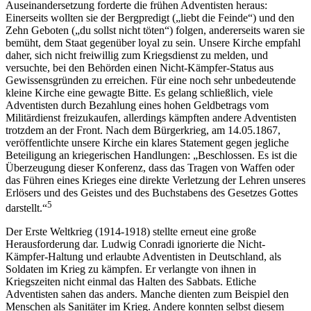
Auseinandersetzung forderte die frühen Adventisten heraus:
Einerseits wollten sie der Bergpredigt („liebt die Feinde“) und den
Zehn Geboten („du sollst nicht töten“) folgen, andererseits waren sie
bemüht, dem Staat gegenüber loyal zu sein. Unsere Kirche empfahl
daher, sich nicht freiwillig zum Kriegsdienst zu melden, und
versuchte, bei den Behörden einen Nicht-Kämpfer-Status aus
Gewissensgründen zu erreichen. Für eine noch sehr unbedeutende
kleine Kirche eine gewagte Bitte. Es gelang schließlich, viele
Adventisten durch Bezahlung eines hohen Geldbetrags vom
Militärdienst freizukaufen, allerdings kämpften andere Adventisten
trotzdem an der Front. Nach dem Bürgerkrieg, am 14.05.1867,
veröffentlichte unsere Kirche ein klares Statement gegen jegliche
Beteiligung an kriegerischen Handlungen: „Beschlossen. Es ist die
Überzeugung dieser Konferenz, dass das Tragen von Waffen oder
das Führen eines Krieges eine direkte Verletzung der Lehren unseres
Erlösers und des Geistes und des Buchstabens des Gesetzes Gottes
5
darstellt.“
Der Erste Weltkrieg (1914-1918) stellte erneut eine große
Herausforderung dar. Ludwig Conradi ignorierte die Nicht-
Kämpfer-Haltung und erlaubte Adventisten in Deutschland, als
Soldaten im Krieg zu kämpfen. Er verlangte von ihnen in
Kriegszeiten nicht einmal das Halten des Sabbats. Etliche
Adventisten sahen das anders. Manche dienten zum Beispiel den
Menschen als Sanitäter im Krieg. Andere konnten selbst diesem