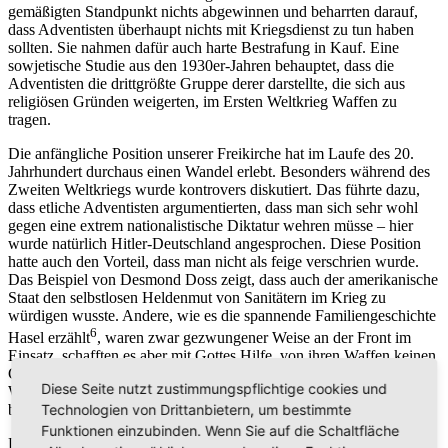
gemäßigten Standpunkt nichts abgewinnen und beharrten darauf,
dass Adventisten überhaupt nichts mit Kriegsdienst zu tun haben
sollten. Sie nahmen dafür auch harte Bestrafung in Kauf. Eine
sowjetische Studie aus den 1930er-Jahren behauptet, dass die
Adventisten die drittgrößte Gruppe derer darstellte, die sich aus
religiösen Gründen weigerten, im Ersten Weltkrieg Waffen zu
tragen.
Die anfängliche Position unserer Freikirche hat im Laufe des 20.
Jahrhundert durchaus einen Wandel erlebt. Besonders während des
Zweiten Weltkriegs wurde kontrovers diskutiert. Das führte dazu,
dass etliche Adventisten argumentierten, dass man sich sehr wohl
gegen eine extrem nationalistische Diktatur wehren müsse – hier
wurde natürlich Hitler-Deutschland angesprochen. Diese Position
hatte auch den Vorteil, dass man nicht als feige verschrien wurde.
Das Beispiel von Desmond Doss zeigt, dass auch der amerikanische
Staat den selbstlosen Heldenmut von Sanitätern im Krieg zu
würdigen wusste. Andere, wie es die spannende Familiengeschichte
6
Hasel erzählt
, waren zwar gezwungener Weise an der Front im
Einsatz, schafften es aber mit Gottes Hilfe, von ihren Waffen keinen
Gebrauch zu machen. Wieder andere starben aufgrund ihrer
Diese Seite nutzt zustimmungspflichtige cookies und
Weigerung und Gewissensüberzeugung als Märtyrer, was durchaus
Technologien von Drittanbietern, um bestimmte
bewundernswert ist.
Funktionen einzubinden. Wenn Sie auf die Schaltfläche
Der Vietnamkrieg (1955-1975) führte innerhalb der