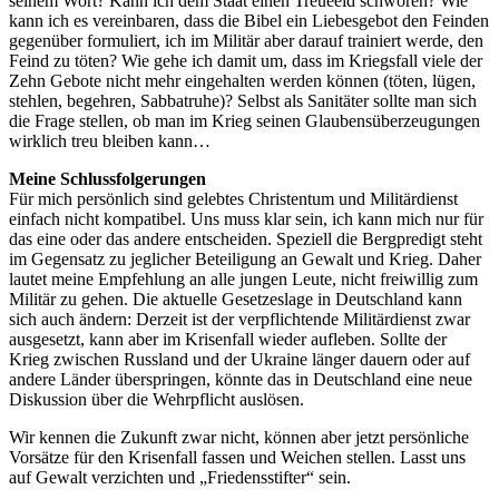
seinem Wort? Kann ich dem Staat einen Treueeid schwören? Wie
kann ich es vereinbaren, dass die Bibel ein Liebesgebot den Feinden
gegenüber formuliert, ich im Militär aber darauf trainiert werde, den
Feind zu töten? Wie gehe ich damit um, dass im Kriegsfall viele der
Zehn Gebote nicht mehr eingehalten werden können (töten, lügen,
stehlen, begehren, Sabbatruhe)? Selbst als Sanitäter sollte man sich
die Frage stellen, ob man im Krieg seinen Glaubensüberzeugungen
wirklich treu bleiben kann…
Meine Schlussfolgerungen
Für mich persönlich sind gelebtes Christentum und Militärdienst
einfach nicht kompatibel. Uns muss klar sein, ich kann mich nur für
das eine oder das andere entscheiden. Speziell die Bergpredigt steht
im Gegensatz zu jeglicher Beteiligung an Gewalt und Krieg. Daher
lautet meine Empfehlung an alle jungen Leute, nicht freiwillig zum
Militär zu gehen. Die aktuelle Gesetzeslage in Deutschland kann
sich auch ändern: Derzeit ist der verpflichtende Militärdienst zwar
ausgesetzt, kann aber im Krisenfall wieder aufleben. Sollte der
Krieg zwischen Russland und der Ukraine länger dauern oder auf
andere Länder überspringen, könnte das in Deutschland eine neue
Diskussion über die Wehrpflicht auslösen.
Wir kennen die Zukunft zwar nicht, können aber jetzt persönliche
Vorsätze für den Krisenfall fassen und Weichen stellen. Lasst uns
auf Gewalt verzichten und „Friedensstifter“ sein.