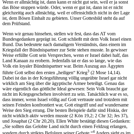
Wenn er allmächtig ist, dann kann er nicht gut sein, weil er ja sonst
das Böse stoppen würde. Oder, wenn er gut ist, dann ist er nicht
gleichzeitig auch allmächtig, weil er offensichtlich nicht in der Lage
ist, dem Bösen Einhalt zu gebieten. Unser Gottesbild steht da auf
dem Prüfstand.
Wenn wir genau hinsehen, stellen wir fest, dass das AT vom
Bundesgedanken geprägt ist. Gott schließt mit dem Volk Israel einen
Bund. Das bedeutete nach damaligem Verständnis, dass einem im
Kriegsfall der Bündnispartner zur Seite stehen musste. In gewisser
Weise erfüllte Gott sein Versprechen, wenn er Israel dabei half, das
Land Kanaan zu erobern. Jedenfalls tat er das so lange, wie das
Volk ein loyaler Bündnispartner war. Beim Auszug aus Ägypten
3
führte Gott selbst den ersten „heiligen“ Krieg
(2 Mose 14,14).
Dabei ist das in der Kriegsführung völlig ungeübte Israel gar nicht
wirklich am Sieg über die ägyptische Armee beteiligt. Genau das
wäre eigentlich das göttliche Ideal gewesen: Sein Volk braucht gar
nicht im Kriegsgeschehen involviert zu sein. Tatsächlich war es so,
dass immer, wenn Israel völlig auf Gott vertraute und trotzdem mit
seinen Feinden konfrontiert war, Gott eingriff und auf wundersame
Weise den Sieg errang. Die besten Beispiele dafür sind Hiskia, der
nicht wirklich aktiv werden musste (2 Kön 19,2; 2 Chr 32; Jes 37),
und Josaphat (2 Chr 20,20). Ellen White bestätigt diesen Gedanken:
„Sie sollten das Gelobte Land nicht durch einen Feldzug erlangen,
4
sondern durch striktes Befolgen seiner Gebote.“
Anders sieht es im