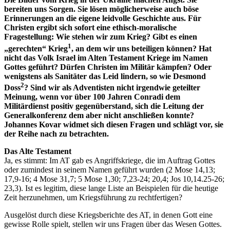
bereiten uns Sorgen. Sie lösen möglicherweise auch böse
Erinnerungen an die eigene leidvolle Geschichte aus. Für
Christen ergibt sich sofort eine ethisch-moralische
Fragestellung: Wie stehen wir zum Krieg? Gibt es einen
1
„gerechten“ Krieg
, an dem wir uns beteiligen können? Hat
nicht das Volk Israel im Alten Testament Kriege im Namen
Gottes geführt? Dürfen Christen im Militär kämpfen? Oder
wenigstens als Sanitäter das Leid lindern, so wie Desmond
2
Doss
? Sind wir als Adventisten nicht irgendwie geteilter
Meinung, wenn vor über 100 Jahren Conradi dem
Militärdienst positiv gegenüberstand, sich die Leitung der
Generalkonferenz dem aber nicht anschließen konnte?
Johannes Kovar widmet sich diesen Fragen und schlägt vor, sie
der Reihe nach zu betrachten.
Das Alte Testament
Ja, es stimmt: Im AT gab es Angriffskriege, die im Auftrag Gottes
oder zumindest in seinem Namen geführt wurden (2 Mose 14,13;
17,9-16; 4 Mose 31,7; 5 Mose 1,30; 7,23-24; 20,4; Jos 10,14.25-26;
23,3). Ist es legitim, diese lange Liste an Beispielen für die heutige
Zeit herzunehmen, um Kriegsführung zu rechtfertigen?
Ausgelöst durch diese Kriegsberichte des AT, in denen Gott eine
gewisse Rolle spielt, stellen wir uns Fragen über das Wesen Gottes.